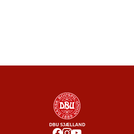
DBU SJÆLLAND