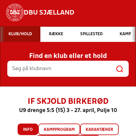
DBU SJÆLLAND
Hvad vil du søge efter?
KLUB/HOLD
RÆKKE
SPILLESTED
KAMP
INDHOLD OG NYHEDER
Find en klub eller et hold
STILLINGER, RESULTATER, KLUBBER OG
HOLD
IF SKJOLD BIRKERØD
U9 drenge 5:5 (15) 3 - 27. april, Pulje 10
INFO
KAMPPROGRAM
KARANTÆNER