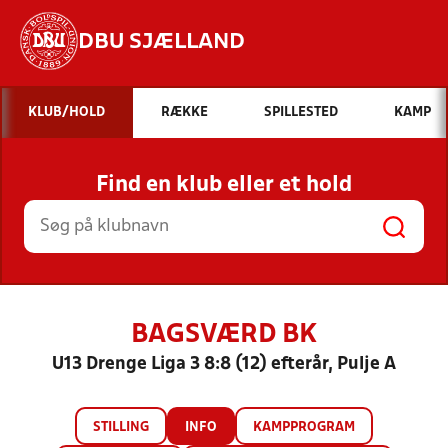
DBU SJÆLLAND
Hvad vil du søge efter?
KLUB/HOLD
RÆKKE
SPILLESTED
KAMP
INDHOLD OG NYHEDER
Find en klub eller et hold
STILLINGER, RESULTATER, KLUBBER OG
HOLD
BAGSVÆRD BK
U13 Drenge Liga 3 8:8 (12) efterår, Pulje A
STILLING
INFO
KAMPPROGRAM