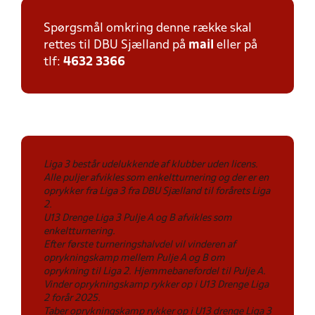
Spørgsmål omkring denne række skal
rettes til DBU Sjælland på
mail
eller på
tlf:
4632 3366
Liga 3 består udelukkende af klubber uden licens.
Alle puljer afvikles som enkeltturnering og der er en
oprykker fra Liga 3 fra DBU Sjælland til forårets Liga
2.
U13 Drenge Liga 3 Pulje A og B afvikles som
enkeltturnering.
Efter første turneringshalvdel vil vinderen af
oprykningskamp mellem Pulje A og B om
oprykning til Liga 2. Hjemmebanefordel til Pulje A.
Vinder oprykningskamp rykker op i U13 Drenge Liga
2 forår 2025.
Taber oprykningskamp rykker op i U13 drenge Liga 3