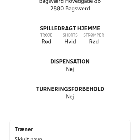
Bagsværd Hovedgade 86
2880 Bagsværd
SPILLEDRAGT HJEMME
TRØJE
SHORTS
STRØMPER
Rød
Hvid
Rød
DISPENSATION
Nej
TURNERINGSFORBEHOLD
Nej
Træner
Skjult navn