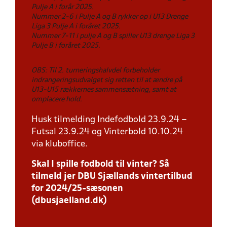
Pulje A i forår 2025.
Nummer 2-6 i Pulje A og B rykker op i U13 Drenge
Liga 3 Pulje A i foråret 2025.
Nummer 7-11 i pulje A og B spiller U13 drenge Liga 3
Pulje B i foråret 2025.
OBS: Til 2. turneringshalvdel forbeholder
indrangeringsudvalget sig retten til at ændre på
U13-U15 rækkernes sammensætning, samt at
omplacere hold.
Husk tilmelding Indefodbold 23.9.24 –
Futsal 23.9.24 og Vinterbold 10.10.24
via kluboffice.
Skal I spille fodbold til vinter? Så
tilmeld jer DBU Sjællands vintertilbud
for 2024/25-sæsonen
(dbusjaelland.dk)