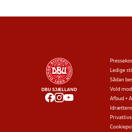
Presseko
Ledige sti
Sådan be
Vold mo
DBU SJÆLLAND
Afbud + 
Idrættens
Privatlivs
Cookiepol