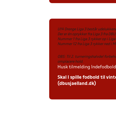
U14 Drenge Liga 3 består udelukkend
Der er én oprykker fra Liga 3 fra DBU 
Nummer 1 fra Liga 3 rykker op i Liga 
Nummer 12 fra Liga 3 rykker ned i Me
OBS: Til 2. turneringshalvdel forbe
omplacere hold.
Husk tilmelding Indefodbold 
Skal I spille fodbold til v
(dbusjaelland.dk)