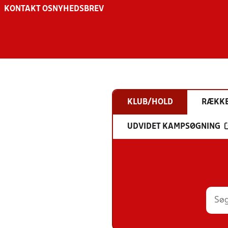
KONTAKT OS
NYHEDSBREV
KLUB/HOLD
RÆKK
UDVIDET KAMPSØGNING