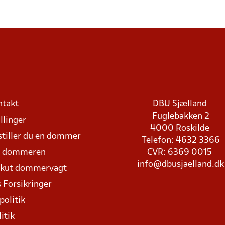
ntakt
DBU Sjælland
Fuglebakken 2
llinger
4000 Roskilde
stiller du en dommer
Telefon: 4632 3366
d dommeren
CVR: 6369 0015
info@dbusjaelland.dk
Akut dommervagt
 Forsikringer
politik
itik