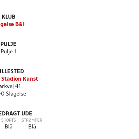
KLUB
agelse B&I
PULJE
Pulje 1
ILLESTED
e Stadion Kunst
arkvej 41
0 Slagelse
LEDRAGT UDE
SHORTS
STRØMPER
Blå
Blå