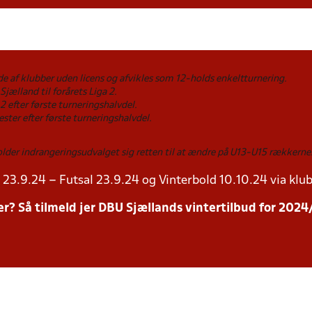
e af klubber uden licens og afvikles som 12-holds enkeltturnering.
Sjælland til forårets Liga 2.
2 efter første turneringshalvdel.
ster efter første turneringshalvdel.
holder indrangeringsudvalget sig retten til at ændre på U13-U15 række
23.9.24 – Futsal 23.9.24 og Vinterbold 10.10.24 via klub
inter? Så tilmeld jer DBU Sjællands vintertilbud for 20