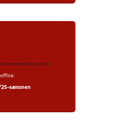
rnes sammensætning, samt at
office.
24/25-sæsonen