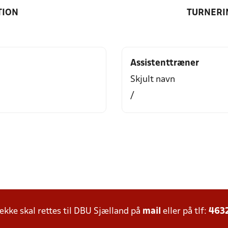
TION
TURNERI
Assistenttræner
Skjult navn
/
ke skal rettes til DBU Sjælland på
mail
eller på tlf:
463