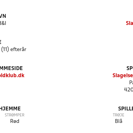
VN
B&I
Sl
E
(11) efterår
EMMESIDE
SP
ldklub.dk
Slagels
P
420
 HJEMME
SPIL
STRØMPER
TRØJE
Rød
Blå