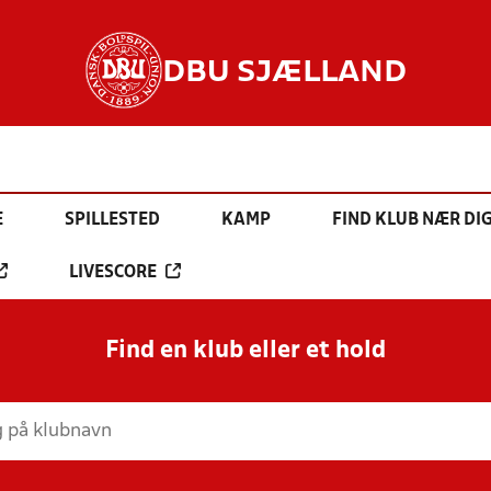
DBU SJÆLLAND
E
SPILLESTED
KAMP
FIND KLUB NÆR DI
LIVESCORE
Find en klub eller et hold