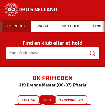
DBU SJÆLLAND
Hvad vil du søge efter?
KLUB/HOLD
RÆKKE
SPILLESTED
KAMP
INDHOLD OG NYHEDER
Find en klub eller et hold
STILLINGER, RESULTATER, KLUBBER OG
HOLD
BK FRIHEDEN
U19 Drenge Mester (06-07) Efterår
STILLING
INFO
KAMPPROGRAM