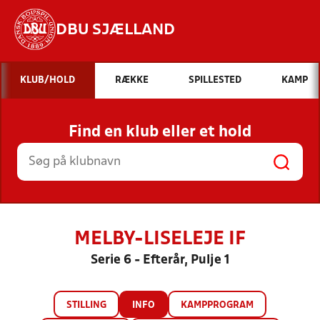
DBU SJÆLLAND
Hvad vil du søge efter?
KLUB/HOLD
RÆKKE
SPILLESTED
KAMP
INDHOLD OG NYHEDER
Find en klub eller et hold
STILLINGER, RESULTATER, KLUBBER OG
HOLD
MELBY-LISELEJE IF
Serie 6 - Efterår, Pulje 1
STILLING
INFO
KAMPPROGRAM