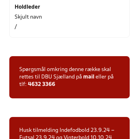
Holdleder
Skjult navn
/
Spørgsmål omkring denne række skal
rettes til DBU Sjælland på
mail
eller på
tlf:
4632 3366
Husk tilmelding Indefodbold 23.9.24 –
Futsal 23.9.24 og Vinterbold 10.10.24