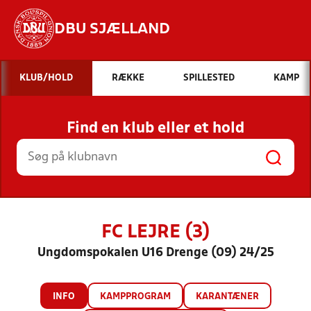
DBU SJÆLLAND
Hvad vil du søge efter?
KLUB/HOLD
RÆKKE
SPILLESTED
KAMP
INDHOLD OG NYHEDER
Find en klub eller et hold
STILLINGER, RESULTATER, KLUBBER OG
HOLD
FC LEJRE (3)
Ungdomspokalen U16 Drenge (09) 24/25
INFO
KAMPPROGRAM
KARANTÆNER