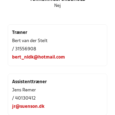
Nej
Træner
Bert van der Stelt
/ 31556908
bert_nldk@hotmail.com
Assistenttræner
Jens Rømer
/ 40130412
jr@suenson.dk