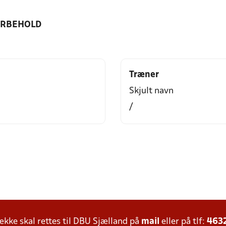
ORBEHOLD
Træner
Skjult navn
/
ke skal rettes til DBU Sjælland på
mail
eller på tlf:
463