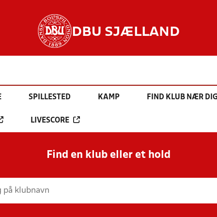
DBU SJÆLLAND
E
SPILLESTED
KAMP
FIND KLUB NÆR DI
LIVESCORE
Find en klub eller et hold