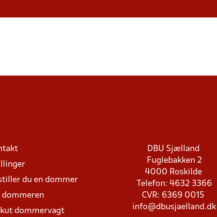
ntakt
DBU Sjælland
Fuglebakken 2
llinger
4000 Roskilde
stiller du en dommer
Telefon: 4632 3366
d dommeren
CVR: 6369 0015
info@dbusjaelland.dk
Akut dommervagt