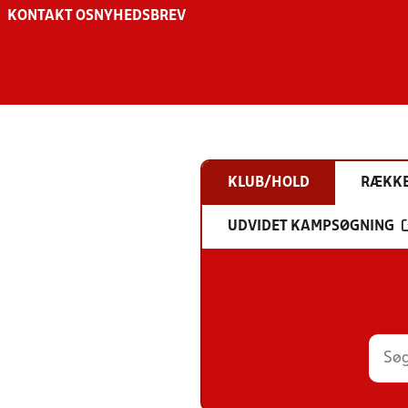
KONTAKT OS
NYHEDSBREV
KLUB/HOLD
RÆKK
UDVIDET KAMPSØGNING