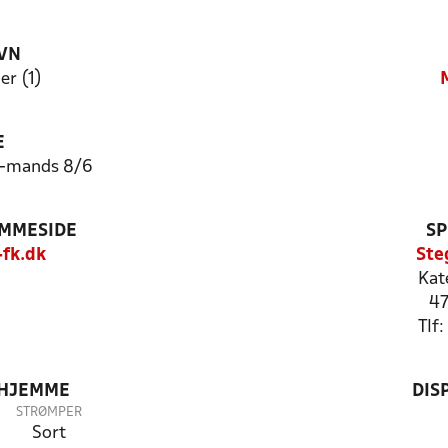
VN
er (1)
E
5-mands 8/6
EMMESIDE
SP
fk.dk
Ste
Kat
47
Tlf
 HJEMME
DIS
STRØMPER
Sort