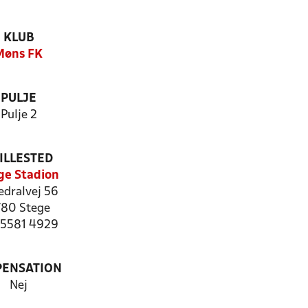
KLUB
Møns FK
PULJE
Pulje 2
ILLESTED
ge Stadion
edralvej 56
80 Stege
: 5581 4929
PENSATION
Nej