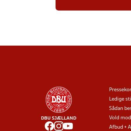
Presseko
Ledige sti
Sådan be
Vold mo
DBU SJÆLLAND
Afbud + 