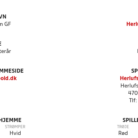
VN
m GF
Herl
E
terår
EMMESIDE
SP
old.dk
Herluf
Herluf
470
Tlf
 HJEMME
SPIL
STRØMPER
TRØJE
Hvid
Rød