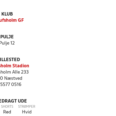
KLUB
ufsholm GF
PULJE
Pulje 12
ILLESTED
sholm Stadion
sholm Alle 233
0 Næstved
: 5577 0516
LEDRAGT UDE
SHORTS
STRØMPER
Rød
Hvid