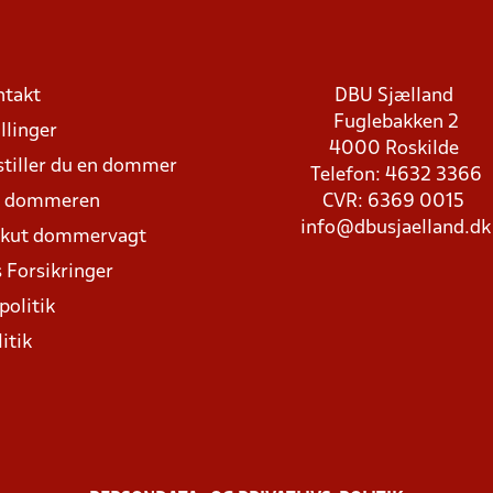
ntakt
DBU Sjælland
Fuglebakken 2
llinger
4000 Roskilde
stiller du en dommer
Telefon: 4632 3366
d dommeren
CVR: 6369 0015
info@dbusjaelland.dk
Akut dommervagt
 Forsikringer
politik
itik