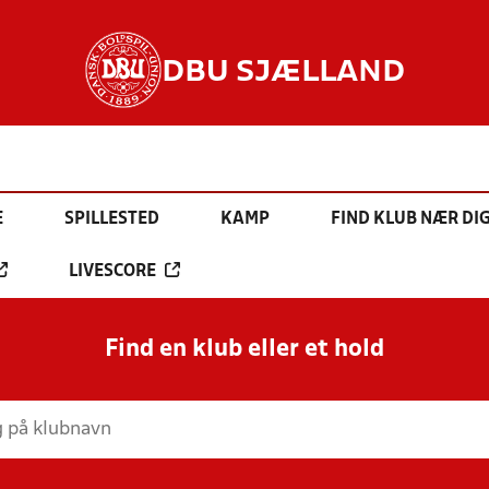
DBU SJÆLLAND
E
SPILLESTED
KAMP
FIND KLUB NÆR DI
LIVESCORE
Find en klub eller et hold