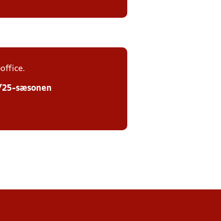
office.
24/25-sæsonen