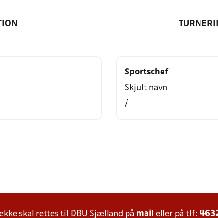
TION
TURNERI
Sportschef
Skjult navn
/
ke skal rettes til DBU Sjælland på
mail
eller på tlf:
463