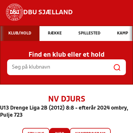
DBU SJÆLLAND
Hvad vil du søge efter?
KLUB/HOLD
RÆKKE
SPILLESTED
KAMP
INDHOLD OG NYHEDER
Find en klub eller et hold
STILLINGER, RESULTATER, KLUBBER OG
HOLD
NV DJURS
U13 Drenge Liga 2B (2012) 8:8 - efterår 2024 ombry,
Pulje 723