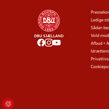
Presseko
Ledige sti
Sådan be
Vold mo
DBU SJÆLLAND
Afbud + 
Idrættens
Privatlivs
Cookiepol