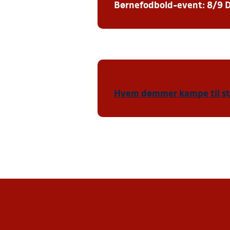
Børnefodbold-event: 8/9 DB
Hvem dømmer kampe til stæ