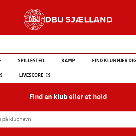
DBU SJÆLLAND
E
SPILLESTED
KAMP
FIND KLUB NÆR DI
LIVESCORE
Find en klub eller et hold