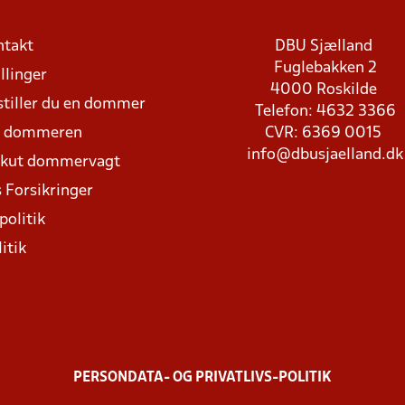
ntakt
DBU Sjælland
Fuglebakken 2
llinger
4000 Roskilde
stiller du en dommer
Telefon: 4632 3366
d dommeren
CVR: 6369 0015
info@dbusjaelland.dk
Akut dommervagt
 Forsikringer
politik
itik
PERSONDATA- OG PRIVATLIVS-POLITIK