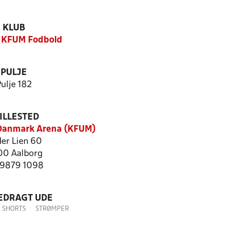
KLUB
 KFUM Fodbold
PULJE
ulje 182
ILLESTED
Danmark Arena (KFUM)
er Lien 60
0 Aalborg
: 9879 1098
LEDRAGT UDE
SHORTS
STRØMPER