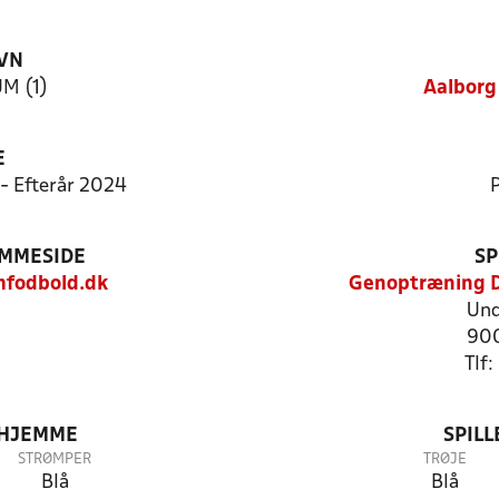
VN
M (1)
Aalborg
E
 - Efterår 2024
P
EMMESIDE
SP
fodbold.dk
Genoptræning 
Und
900
Tlf
 HJEMME
SPIL
STRØMPER
TRØJE
Blå
Blå