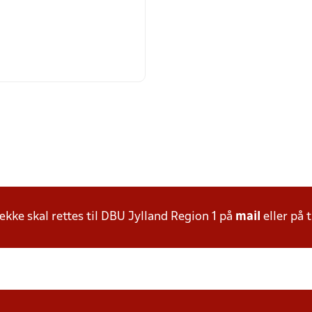
ke skal rettes til DBU Jylland Region 1 på
mail
eller på t