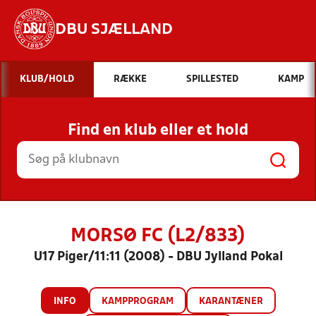
DBU SJÆLLAND
Hvad vil du søge efter?
KLUB/HOLD
RÆKKE
SPILLESTED
KAMP
INDHOLD OG NYHEDER
Find en klub eller et hold
STILLINGER, RESULTATER, KLUBBER OG
HOLD
MORSØ FC (L2/833)
U17 Piger/11:11 (2008) - DBU Jylland Pokal
INFO
KAMPPROGRAM
KARANTÆNER