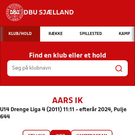
DBU SJÆLLAND
Hvad vil du søge efter?
KLUB/HOLD
RÆKKE
SPILLESTED
KAMP
INDHOLD OG NYHEDER
Find en klub eller et hold
STILLINGER, RESULTATER, KLUBBER OG
HOLD
AARS IK
U14 Drenge Liga 4 (2011) 11:11 - efterår 2024, Pulje
644