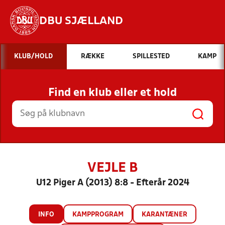
DBU SJÆLLAND
Hvad vil du søge efter?
KLUB/HOLD
RÆKKE
SPILLESTED
KAMP
INDHOLD OG NYHEDER
Find en klub eller et hold
STILLINGER, RESULTATER, KLUBBER OG
HOLD
VEJLE B
U12 Piger A (2013) 8:8 - Efterår 2024
INFO
KAMPPROGRAM
KARANTÆNER