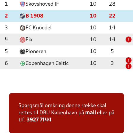
1
Skovshoved IF
10
28
2
B 1908
10
22
3
FC Knöedel
10
14
4
Fix
10
14
!
5
Pioneren
10
5
!
6
Copenhagen Celtic
10
3
!
Spørgsmål omkring denne række skal
rettes til DBU København på
mail
eller på
tlf:
3927 7144