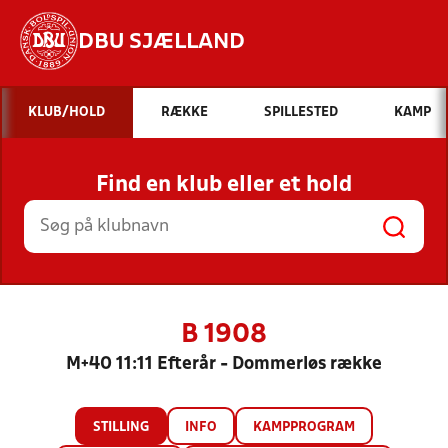
DBU SJÆLLAND
Hvad vil du søge efter?
KLUB/HOLD
RÆKKE
SPILLESTED
KAMP
INDHOLD OG NYHEDER
Find en klub eller et hold
STILLINGER, RESULTATER, KLUBBER OG
HOLD
B 1908
M+40 11:11 Efterår - Dommerløs række
STILLING
INFO
KAMPPROGRAM