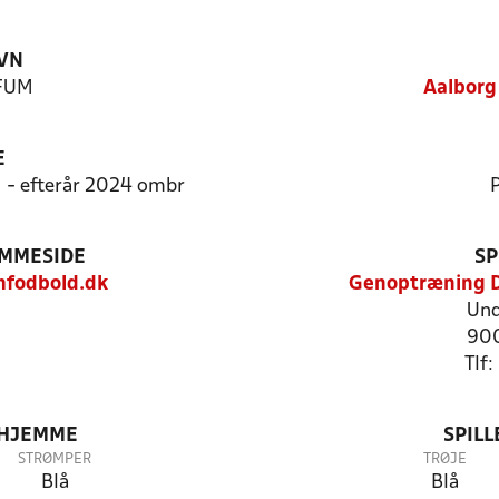
VN
KFUM
Aalborg
E
11 - efterår 2024 ombr
P
EMMESIDE
SP
fodbold.dk
Genoptræning 
Und
900
Tlf
 HJEMME
SPIL
STRØMPER
TRØJE
Blå
Blå