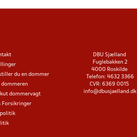
ntakt
DBU Sjælland
Fuglebakken 2
llinger
4000 Roskilde
stiller du en dommer
Telefon: 4632 3366
d dommeren
CVR: 6369 0015
info@dbusjaelland.dk
Akut dommervagt
 Forsikringer
politik
itik