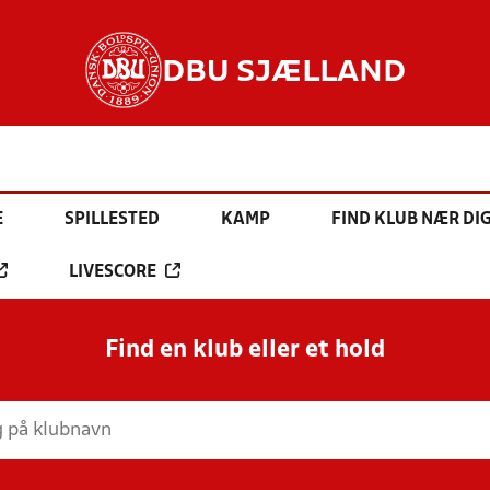
DBU SJÆLLAND
E
SPILLESTED
KAMP
FIND KLUB NÆR DI
LIVESCORE
Find en klub eller et hold