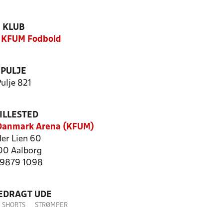
KLUB
 KFUM Fodbold
PULJE
ulje 821
ILLESTED
Danmark Arena (KFUM)
er Lien 60
0 Aalborg
: 9879 1098
LEDRAGT UDE
SHORTS
STRØMPER