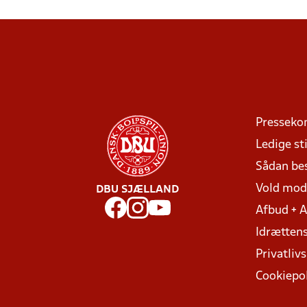
Presseko
Ledige sti
Sådan be
Vold mo
DBU SJÆLLAND
Afbud + 
Idrættens
Privatlivs
Cookiepol