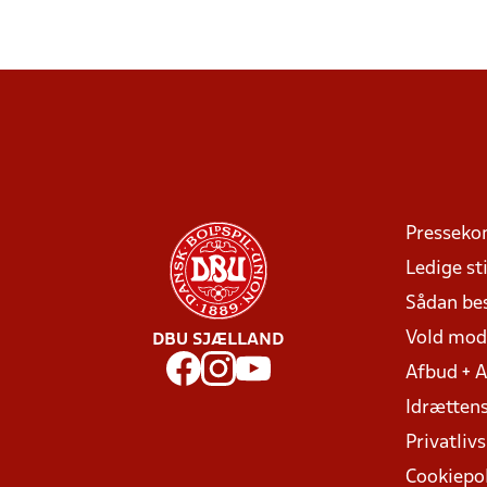
Presseko
Ledige sti
Sådan be
Vold mo
DBU SJÆLLAND
Afbud + 
Idrættens
Privatlivs
Cookiepol