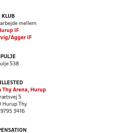
KLUB
arbejde mellem
urup IF
rvig/Agger IF
PULJE
ulje 538
ILLESTED
 Thy Arena, Hurup
rætsvej 5
 Hurup Thy
: 9795 3416
PENSATION