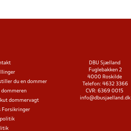
ntakt
DBU Sjælland
Fuglebakken 2
llinger
4000 Roskilde
stiller du en dommer
Telefon: 4632 3366
d dommeren
CVR: 6369 0015
info@dbusjaelland.dk
Akut dommervagt
 Forsikringer
politik
itik