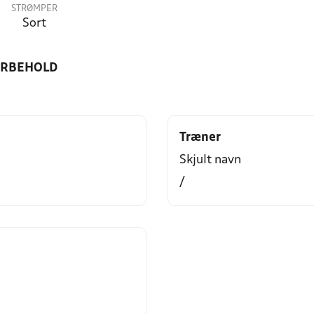
STRØMPER
Sort
ORBEHOLD
Træner
Skjult navn
/