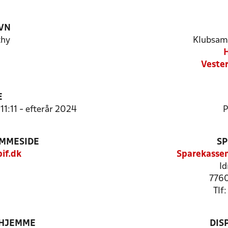
VN
thy
Klubsam
H
Veste
E
11:11 - efterår 2024
P
EMMESIDE
SP
if.dk
Sparekassen
Id
7760
Tlf
 HJEMME
DIS