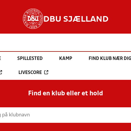
DBU SJÆLLAND
E
SPILLESTED
KAMP
FIND KLUB NÆR DI
LIVESCORE
Find en klub eller et hold