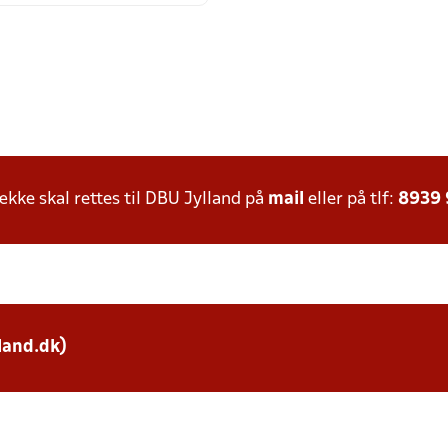
ke skal rettes til DBU Jylland på
mail
eller på tlf:
8939
land.dk)