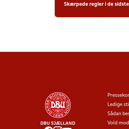
Skærpede regler i de sidst
Presseko
Ledige sti
Sådan be
Vold mo
DBU SJÆLLAND