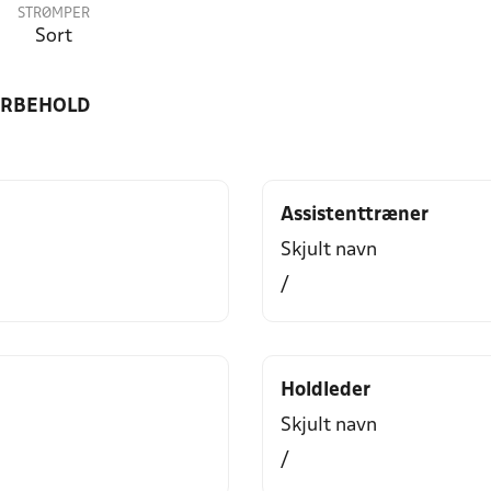
STRØMPER
Sort
ORBEHOLD
Assistenttræner
Skjult navn
/
Holdleder
Skjult navn
/