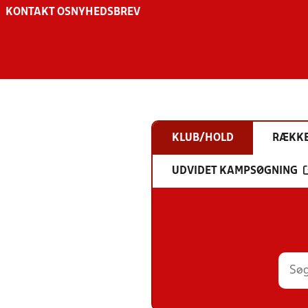
KONTAKT OS
NYHEDSBREV
KLUB/HOLD
RÆKK
UDVIDET KAMPSØGNING