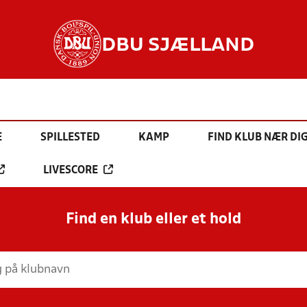
DBU SJÆLLAND
E
SPILLESTED
KAMP
FIND KLUB NÆR DI
LIVESCORE
Find en klub eller et hold