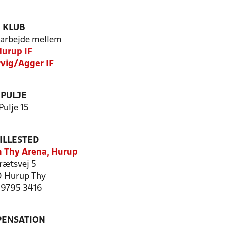
KLUB
arbejde mellem
urup IF
rvig/Agger IF
PULJE
Pulje 15
ILLESTED
 Thy Arena, Hurup
rætsvej 5
 Hurup Thy
: 9795 3416
PENSATION