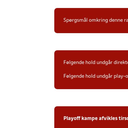
Spørgsmål omkring denne ræk
Følgende hold undgår direkte 
Følgende hold undgår play-of
Playoff kampe afvikles tir