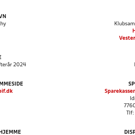
VN
thy
Klubsam
H
Veste
E
Efterår 2024
EMMESIDE
SP
if.dk
Sparekassen
Id
7760
Tlf
 HJEMME
DIS