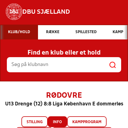
DBU SJÆLLAND
Hvad vil du søge efter?
KLUB/HOLD
RÆKKE
SPILLESTED
KAMP
INDHOLD OG NYHEDER
Find en klub eller et hold
STILLINGER, RESULTATER, KLUBBER OG
HOLD
RØDOVRE
U13 Drenge (12) 8:8 Liga København E dommerløs
STILLING
INFO
KAMPPROGRAM