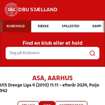
DBU SJÆLLAND
Hvad vil du søge efter?
KLUB/HOLD
RÆKKE
SPILLESTED
KAMP
INDHOLD OG NYHEDER
Find en klub eller et hold
STILLINGER, RESULTATER, KLUBBER OG
HOLD
ASA, AARHUS
U15 Drenge Liga 4 (2010) 11:11 - efterår 2024, Pulje
542