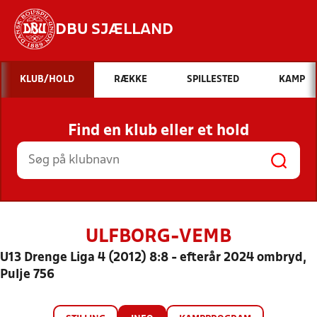
DBU SJÆLLAND
Hvad vil du søge efter?
KLUB/HOLD
RÆKKE
SPILLESTED
KAMP
INDHOLD OG NYHEDER
Find en klub eller et hold
STILLINGER, RESULTATER, KLUBBER OG
HOLD
ULFBORG-VEMB
U13 Drenge Liga 4 (2012) 8:8 - efterår 2024 ombryd,
Pulje 756