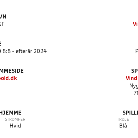
VN
SF
V
E
 8:8 - efterår 2024
P
EMMESIDE
SP
old.dk
Vind
Nyg
7
 HJEMME
SPIL
STRØMPER
TRØJE
Hvid
Blå