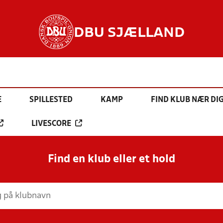
DBU SJÆLLAND
E
SPILLESTED
KAMP
FIND KLUB NÆR DI
LIVESCORE
Find en klub eller et hold