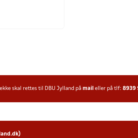
ke skal rettes til DBU Jylland på
mail
eller på tlf:
8939
land.dk)