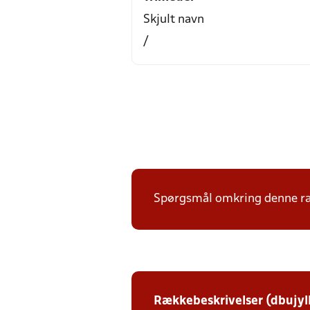
Skjult navn
/
Spørgsmål omkring denne ræk
Rækkebeskrivelser (dbujyl