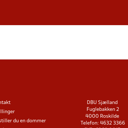
ntakt
DBU Sjælland
Fuglebakken 2
llinger
4000 Roskilde
stiller du en dommer
Telefon: 4632 3366