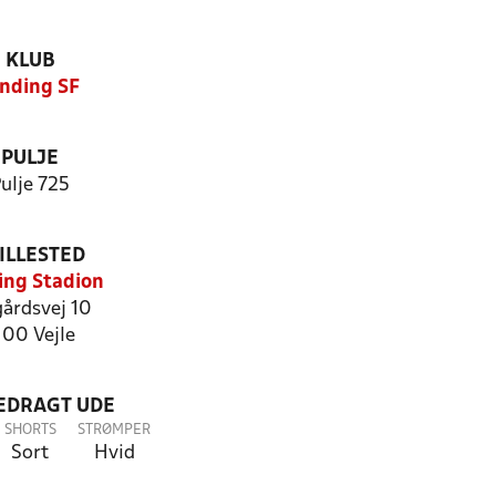
KLUB
inding SF
PULJE
ulje 725
ILLESTED
ing Stadion
årdsvej 10
100 Vejle
LEDRAGT UDE
SHORTS
STRØMPER
Sort
Hvid