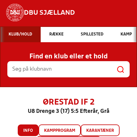
DBU SJÆLLAND
Hvad vil du søge efter?
KLUB/HOLD
RÆKKE
SPILLESTED
KAMP
INDHOLD OG NYHEDER
Find en klub eller et hold
STILLINGER, RESULTATER, KLUBBER OG
HOLD
ØRESTAD IF 2
U8 Drenge 3 (17) 5:5 Efterår, Grå
INFO
KAMPPROGRAM
KARANTÆNER