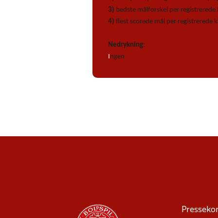
3)
bedste målforskel per registrered
4)
flest scorede mål per registrerede
Nedrykning
:
I
ngen
Presseko