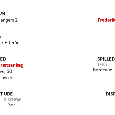
VN
Rangers 2
Frederi
E
:7 Efterår
TED
SPILLE
TRØJE
drætsanlæg
Bordeaux
vej 50
havn S
T UDE
DIS
STRØMPER
Sort