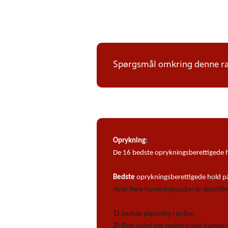
Spørgsmål omkring denne ræ
Oprykning
:
De 16 bedste oprykningsberettigede ho
Bedste
oprykningsberettigede hold på 
Hvor flere turneringspuljer er ligestil
1)
bedste placering i puljen
2)
flest point per registrerede kampe