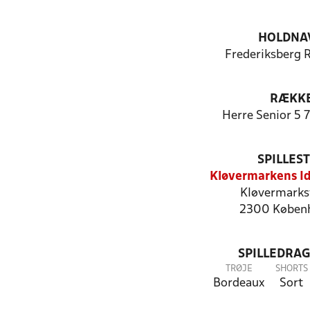
HOLDNA
Frederiksberg 
RÆKK
Herre Senior 5 7
SPILLES
Kløvermarkens I
Kløvermarks
2300 Køben
SPILLEDRAG
TRØJE
SHORTS
Bordeaux
Sort