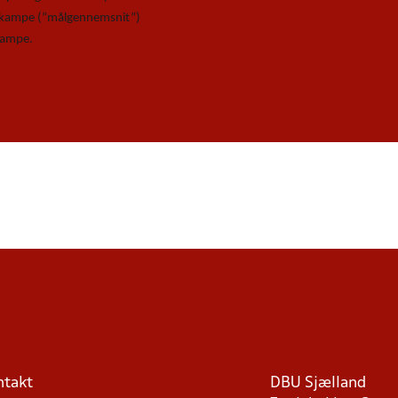
e kampe (”målgennemsnit”)
 kampe.
ntakt
DBU Sjælland