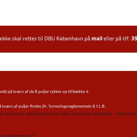
kke skal rettes til DBU København på
mail
eller på tlf:
39
ld på tværs af de 8 puljer rykker op til Række 4.
tværs af puljer findes jfr. Turneringsreglementets § 11.8:
lede fastsættes rangering på tværs efter i prioriteret rækkefølge – idet hold
 (”pointgennemsnit”)