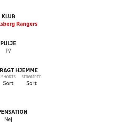
KLUB
ksberg Rangers
PULJE
P7
DRAGT HJEMME
SHORTS
STRØMPER
Sort
Sort
PENSATION
Nej