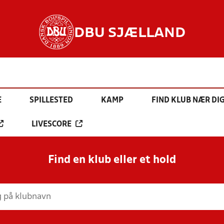
DBU SJÆLLAND
E
SPILLESTED
KAMP
FIND KLUB NÆR DI
LIVESCORE
Find en klub eller et hold