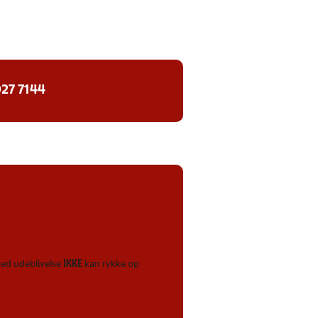
27 7144
 med udeblivelse
IKKE
kan rykke op