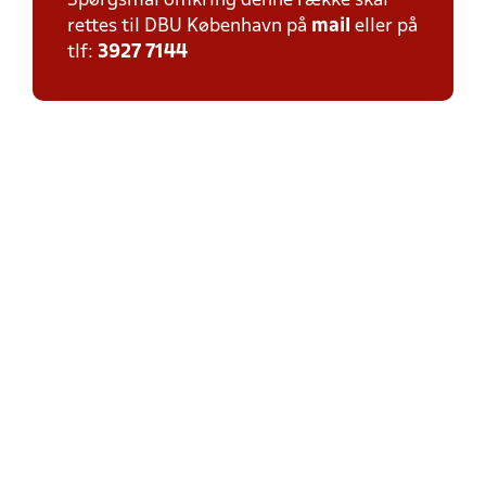
Spørgsmål omkring denne række skal
rettes til DBU København på
mail
eller på
tlf:
3927 7144