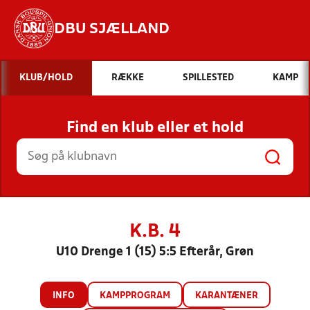
DBU SJÆLLAND
Hvad vil du søge efter?
KLUB/HOLD
RÆKKE
SPILLESTED
KAMP
INDHOLD OG NYHEDER
Find en klub eller et hold
STILLINGER, RESULTATER, KLUBBER OG
HOLD
K.B. 4
U10 Drenge 1 (15) 5:5 Efterår, Grøn
INFO
KAMPPROGRAM
KARANTÆNER