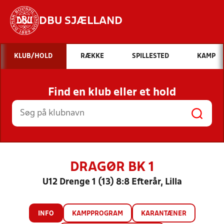
DBU SJÆLLAND
Hvad vil du søge efter?
KLUB/HOLD
RÆKKE
SPILLESTED
KAMP
INDHOLD OG NYHEDER
Find en klub eller et hold
STILLINGER, RESULTATER, KLUBBER OG
HOLD
DRAGØR BK 1
U12 Drenge 1 (13) 8:8 Efterår, Lilla
INFO
KAMPPROGRAM
KARANTÆNER