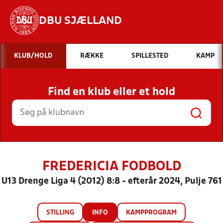
DBU SJÆLLAND
Hvad vil du søge efter?
KLUB/HOLD
RÆKKE
SPILLESTED
KAMP
INDHOLD OG NYHEDER
Find en klub eller et hold
STILLINGER, RESULTATER, KLUBBER OG
HOLD
FREDERICIA FODBOLD
U13 Drenge Liga 4 (2012) 8:8 - efterår 2024, Pulje 761
STILLING
INFO
KAMPPROGRAM