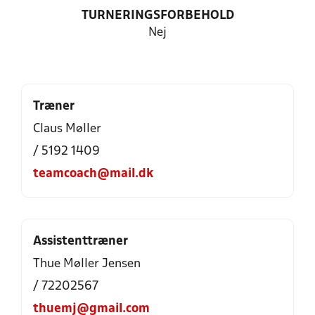
TURNERINGSFORBEHOLD
Nej
Træner
Claus Møller
/ 5192 1409
teamcoach@mail.dk
Assistenttræner
Thue Møller Jensen
/ 72202567
thuemj@gmail.com