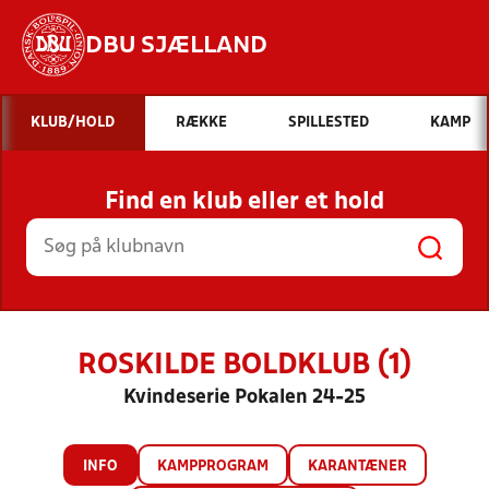
DBU SJÆLLAND
Hvad vil du søge efter?
KLUB/HOLD
RÆKKE
SPILLESTED
KAMP
INDHOLD OG NYHEDER
Find en klub eller et hold
STILLINGER, RESULTATER, KLUBBER OG
HOLD
ROSKILDE BOLDKLUB (1)
Kvindeserie Pokalen 24-25
INFO
KAMPPROGRAM
KARANTÆNER