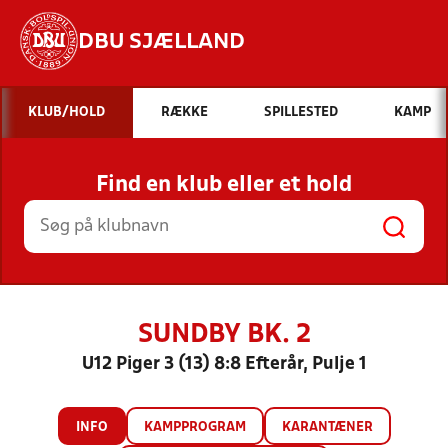
DBU SJÆLLAND
Hvad vil du søge efter?
KLUB/HOLD
RÆKKE
SPILLESTED
KAMP
INDHOLD OG NYHEDER
Find en klub eller et hold
STILLINGER, RESULTATER, KLUBBER OG
HOLD
SUNDBY BK. 2
U12 Piger 3 (13) 8:8 Efterår, Pulje 1
INFO
KAMPPROGRAM
KARANTÆNER