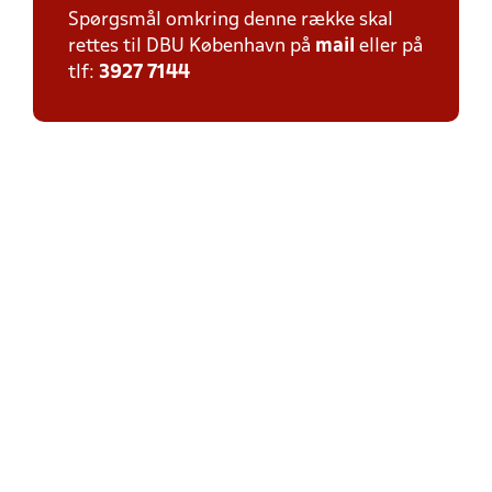
Spørgsmål omkring denne række skal
rettes til DBU København på
mail
eller på
tlf:
3927 7144