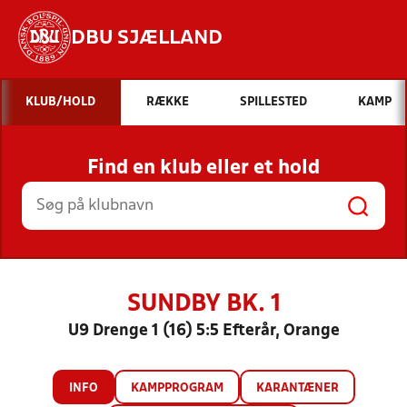
DBU SJÆLLAND
Hvad vil du søge efter?
KLUB/HOLD
RÆKKE
SPILLESTED
KAMP
INDHOLD OG NYHEDER
Find en klub eller et hold
STILLINGER, RESULTATER, KLUBBER OG
HOLD
SUNDBY BK. 1
U9 Drenge 1 (16) 5:5 Efterår, Orange
INFO
KAMPPROGRAM
KARANTÆNER