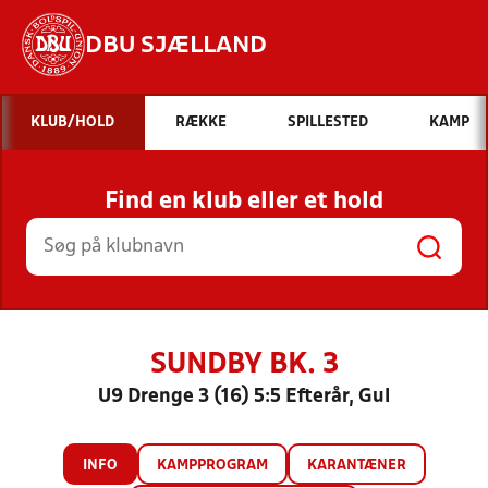
DBU SJÆLLAND
Hvad vil du søge efter?
KLUB/HOLD
RÆKKE
SPILLESTED
KAMP
INDHOLD OG NYHEDER
Find en klub eller et hold
STILLINGER, RESULTATER, KLUBBER OG
HOLD
SUNDBY BK. 3
U9 Drenge 3 (16) 5:5 Efterår, Gul
INFO
KAMPPROGRAM
KARANTÆNER