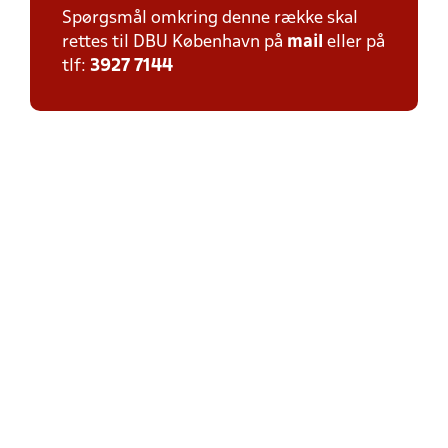
Spørgsmål omkring denne række skal
rettes til DBU København på
mail
eller på
tlf:
3927 7144