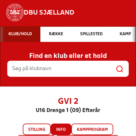
DBU SJÆLLAND
Hvad vil du søge efter?
KLUB/HOLD
RÆKKE
SPILLESTED
KAMP
INDHOLD OG NYHEDER
Find en klub eller et hold
STILLINGER, RESULTATER, KLUBBER OG
HOLD
GVI 2
U16 Drenge 1 (09) Efterår
STILLING
INFO
KAMPPROGRAM