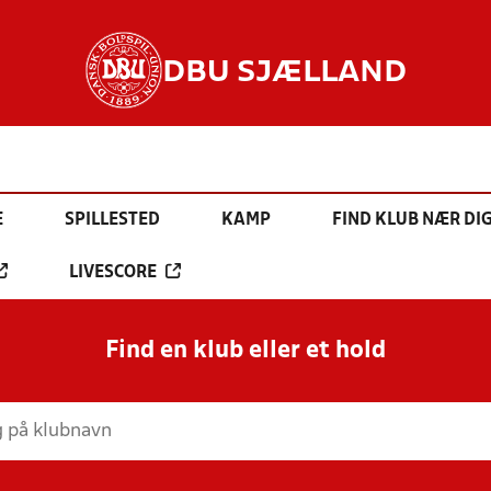
DBU SJÆLLAND
E
SPILLESTED
KAMP
FIND KLUB NÆR DI
LIVESCORE
Find en klub eller et hold