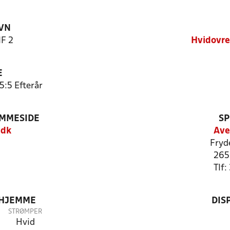
VN
IF 2
Hvidovre
E
5:5 Efterår
EMMESIDE
SP
.dk
Ave
Fryd
265
Tlf
 HJEMME
DIS
STRØMPER
Hvid