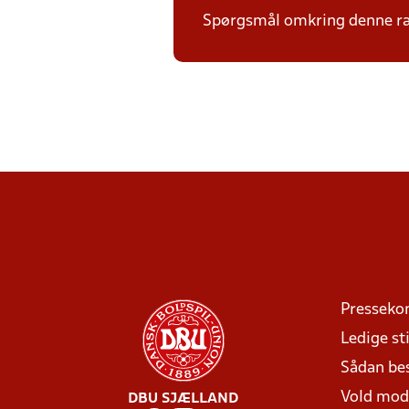
Spørgsmål omkring denne ræ
Presseko
Ledige sti
Sådan be
Vold mo
DBU SJÆLLAND