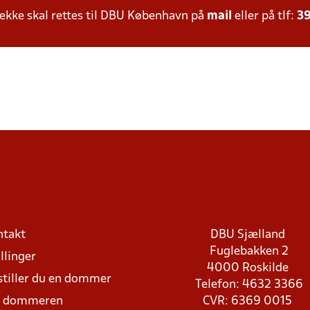
kke skal rettes til DBU København på
mail
eller på tlf:
39
ntakt
DBU Sjælland
Fuglebakken 2
llinger
4000 Roskilde
stiller du en dommer
Telefon: 4632 3366
d dommeren
CVR: 6369 0015