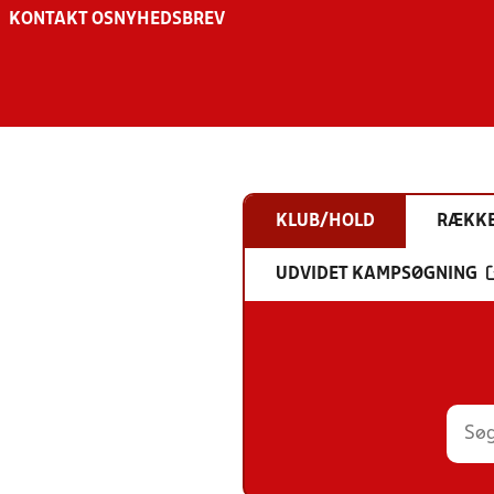
KONTAKT OS
NYHEDSBREV
KLUB/HOLD
RÆKK
UDVIDET KAMPSØGNING