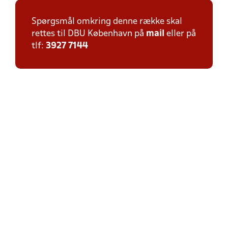
Spørgsmål omkring denne række skal
rettes til DBU København på
mail
eller på
tlf:
3927 7144