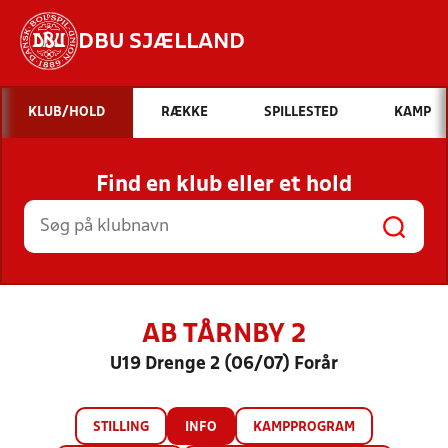
DBU SJÆLLAND
Hvad vil du søge efter?
KLUB/HOLD
RÆKKE
SPILLESTED
KAMP
INDHOLD OG NYHEDER
Find en klub eller et hold
STILLINGER, RESULTATER, KLUBBER OG
HOLD
AB TÅRNBY 2
U19 Drenge 2 (06/07) Forår
STILLING
INFO
KAMPPROGRAM