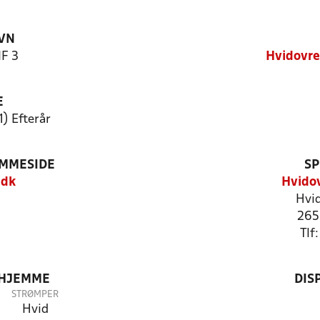
VN
IF 3
Hvidovre
E
1) Efterår
EMMESIDE
SP
.dk
Hvidov
Hvid
265
Tlf
 HJEMME
DIS
STRØMPER
Hvid