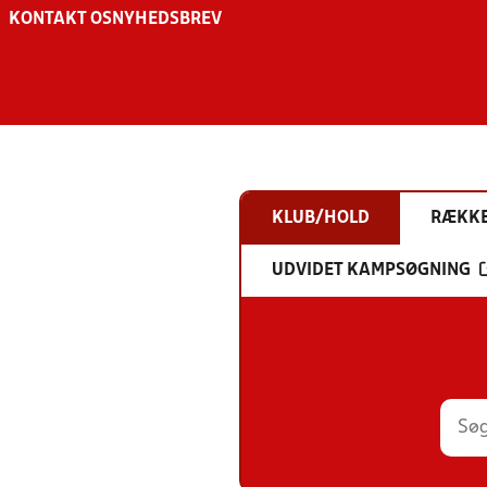
KONTAKT OS
NYHEDSBREV
KLUB/HOLD
RÆKK
UDVIDET KAMPSØGNING