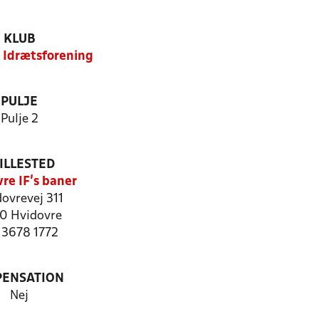
KLUB
 Idrætsforening
PULJE
Pulje 2
ILLESTED
re IF's baner
ovrevej 311
0 Hvidovre
: 3678 1772
PENSATION
Nej