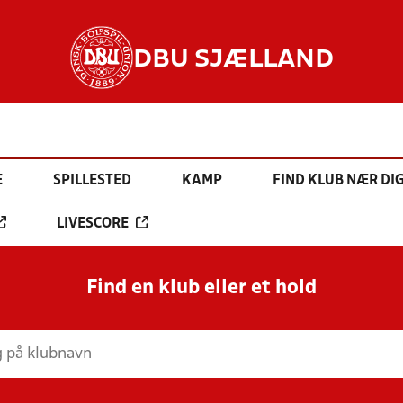
DBU SJÆLLAND
E
SPILLESTED
KAMP
FIND KLUB NÆR DI
LIVESCORE
Find en klub eller et hold