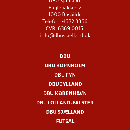
DBU Sjælland
Fuglebakken 2
4000 Roskilde
Telefon: 4632 3366
CVR: 6369 0015
info@dbusjaelland.dk
DBU
DBU BORNHOLM
DBU FYN
DBU JYLLAND
DBU KØBENHAVN
DBU LOLLAND-FALSTER
DBU SJÆLLAND
FUTSAL