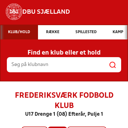
DBU SJÆLLAND
Hvad vil du søge efter?
KLUB/HOLD
RÆKKE
SPILLESTED
KAMP
INDHOLD OG NYHEDER
Find en klub eller et hold
STILLINGER, RESULTATER, KLUBBER OG
HOLD
FREDERIKSVÆRK FODBOLD
KLUB
U17 Drenge 1 (08) Efterår, Pulje 1