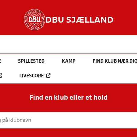
DBU SJÆLLAND
E
SPILLESTED
KAMP
FIND KLUB NÆR DI
LIVESCORE
Find en klub eller et hold