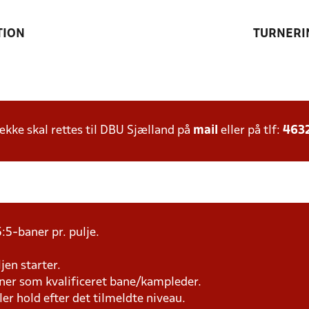
TION
TURNERI
ke skal rettes til DBU Sjælland på
mail
eller på tlf:
463
:5-baner pr. pulje.
jen starter.
æner som kvalificeret bane/kampleder.
ller hold efter det tilmeldte niveau.