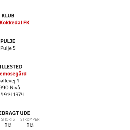
KLUB
Kokkedal FK
PULJE
Pulje 5
ILLESTED
semosegård
øllevej 4
990 Nivå
: 4914 1974
LEDRAGT UDE
SHORTS
STRØMPER
Blå
Blå