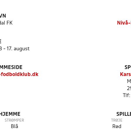
VN
al FK
Nivå-
E
3 - 17. august
EMMESIDE
SP
fodboldklub.dk
Kar
M
2
Tlf
 HJEMME
SPIL
STRØMPER
TRØJE
Blå
Rød