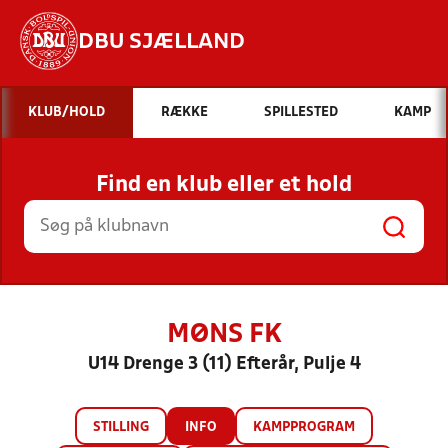
DBU SJÆLLAND
Hvad vil du søge efter?
KLUB/HOLD
RÆKKE
SPILLESTED
KAMP
INDHOLD OG NYHEDER
Find en klub eller et hold
STILLINGER, RESULTATER, KLUBBER OG
HOLD
MØNS FK
U14 Drenge 3 (11) Efterår, Pulje 4
STILLING
INFO
KAMPPROGRAM