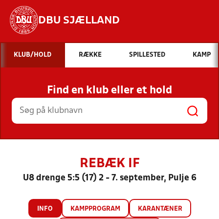
DBU SJÆLLAND
Hvad vil du søge efter?
KLUB/HOLD
RÆKKE
SPILLESTED
KAMP
INDHOLD OG NYHEDER
Find en klub eller et hold
STILLINGER, RESULTATER, KLUBBER OG
HOLD
REBÆK IF
U8 drenge 5:5 (17) 2 - 7. september, Pulje 6
INFO
KAMPPROGRAM
KARANTÆNER