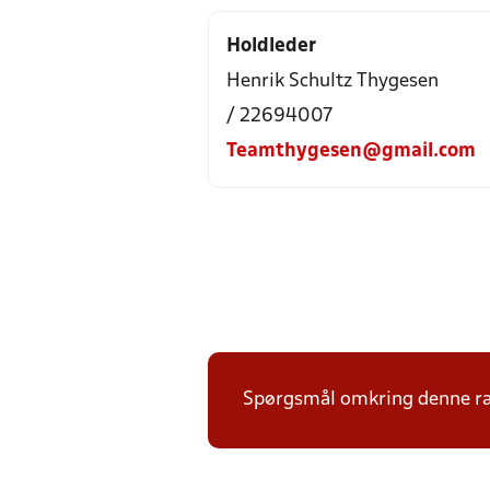
Holdleder
Henrik Schultz Thygesen
/ 22694007
Teamthygesen@gmail.com
Spørgsmål omkring denne ræk