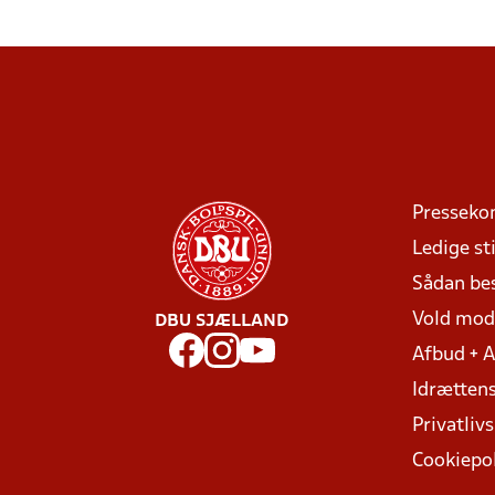
Presseko
Ledige sti
Sådan be
Vold mo
DBU SJÆLLAND
Afbud + 
Idrættens
Privatlivs
Cookiepol