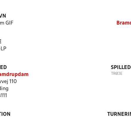
VN
m GIF
Bram
E
-LP
TED
SPILLE
TRØJE
ramdrupdam
vej 110
ding
8111
TION
TURNERI