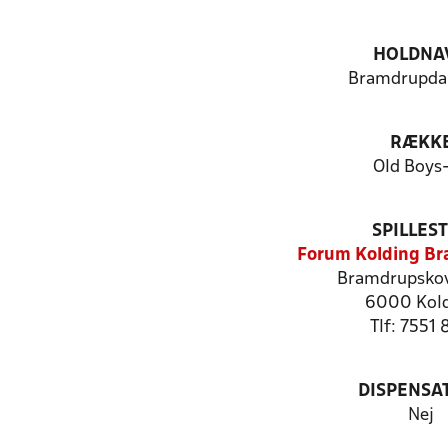
HOLDNA
Bramdrupda
RÆKK
Old Boys
SPILLES
Forum Kolding B
Bramdrupskov
6000 Kol
Tlf: 7551 
DISPENSA
Nej