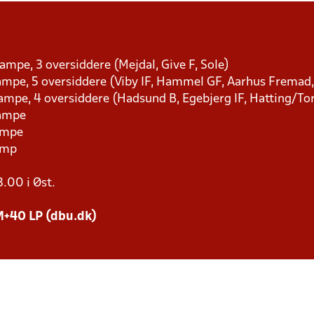
kampe, 3 oversiddere (Mejdal, Give F, Sole)
 kampe, 5 oversiddere (Viby IF, Hammel GF, Aarhus Frema
kampe, 4 oversiddere (Hadsund B, Egebjerg IF, Hatting/To
kampe
kampe
kamp
3.00 i Øst.
M+40 LP (dbu.dk)