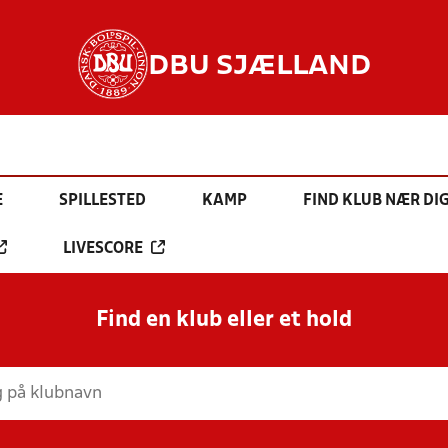
DBU SJÆLLAND
E
SPILLESTED
KAMP
FIND KLUB NÆR DI
LIVESCORE
Find en klub eller et hold