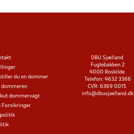
ntakt
DBU Sjælland
Fuglebakken 2
llinger
4000 Roskilde
stiller du en dommer
Telefon: 4632 3366
d dommeren
CVR: 6369 0015
info@dbusjaelland.dk
Akut dommervagt
 Forsikringer
politik
itik