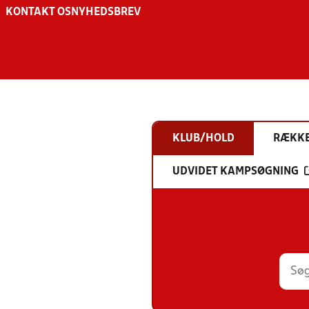
KONTAKT OS
NYHEDSBREV
KLUB/HOLD
RÆKK
UDVIDET KAMPSØGNING