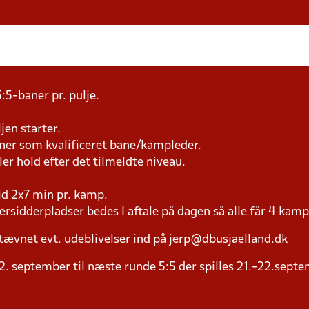
:5-baner pr. pulje.
jen starter.
æner som kvalificeret bane/kampleder.
ller hold efter det tilmeldte niveau.
tid 2x7 min pr. kamp.
versidderpladser bedes I aftale på dagen så alle får 4 kamp
tævnet evt. udeblivelser ind på jerp@dbusjaelland.dk
2. september til næste runde 5:5 der spilles 21.-22.septe