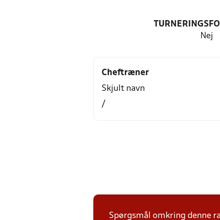
TURNERINGSF
Nej
Cheftræner
Skjult navn
/
Spørgsmål omkring denne ræk