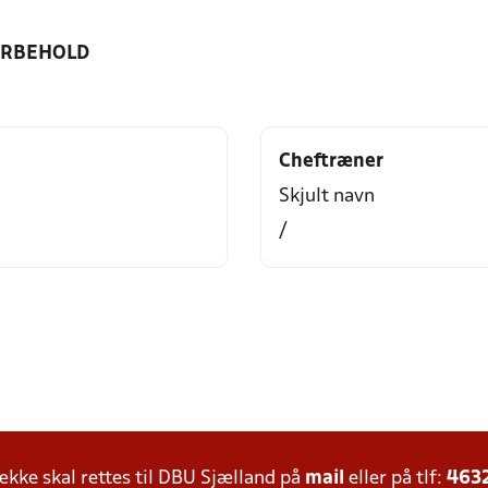
ORBEHOLD
Cheftræner
Skjult navn
/
ke skal rettes til DBU Sjælland på
mail
eller på tlf:
463