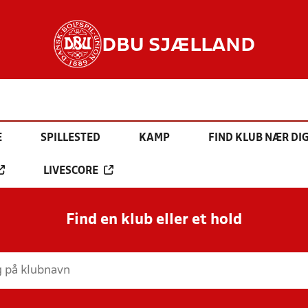
DBU SJÆLLAND
E
SPILLESTED
KAMP
FIND KLUB NÆR DI
LIVESCORE
Find en klub eller et hold