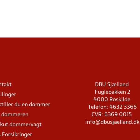
ntakt
DBU Sjælland
Fuglebakken 2
llinger
4000 Roskilde
stiller du en dommer
Telefon: 4632 3366
d dommeren
CVR: 6369 0015
info@dbusjaelland.dk
Akut dommervagt
 Forsikringer