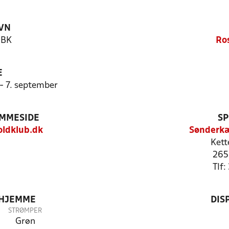
VN
 BK
Ro
E
 - 7. september
EMMESIDE
SP
ldklub.dk
Sønderkæ
Kett
265
Tlf
 HJEMME
DIS
STRØMPER
Grøn