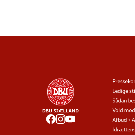
Presseko
Ledige sti
Sådan be
Vold mo
DBU SJÆLLAND
Afbud + 
Idrættens