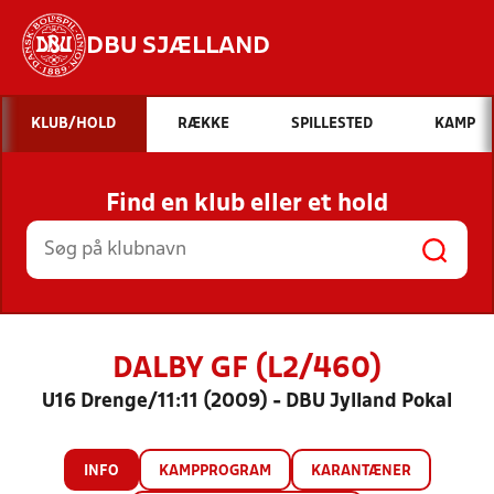
DBU SJÆLLAND
Hvad vil du søge efter?
KLUB/HOLD
RÆKKE
SPILLESTED
KAMP
INDHOLD OG NYHEDER
Find en klub eller et hold
STILLINGER, RESULTATER, KLUBBER OG
HOLD
DALBY GF (L2/460)
U16 Drenge/11:11 (2009) - DBU Jylland Pokal
INFO
KAMPPROGRAM
KARANTÆNER