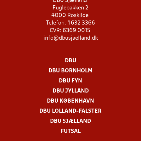
DBU Sjælland
Fuglebakken 2
4000 Roskilde
Telefon: 4632 3366
CVR: 6369 0015
info@dbusjaelland.dk
DBU
DBU BORNHOLM
DBU FYN
DBU JYLLAND
DBU KØBENHAVN
DBU LOLLAND-FALSTER
DBU SJÆLLAND
FUTSAL