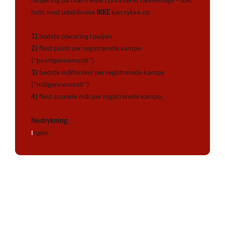
rangering på tværs efter i prioriteret rækkefølge – idet
hold med udeblivelse
IKKE
kan rykke op
1)
bedste placering i puljen
2)
flest point per registrerede kampe
(”pointgennemsnit”)
3)
bedste målforskel per registrerede kampe
(”målgennemsnit”)
4)
flest scorede mål per registrerede kampe.
Nedrykning
:
I
ngen