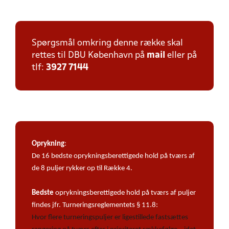
Spørgsmål omkring denne række skal
rettes til DBU København på
mail
eller på
tlf:
3927 7144
Oprykning
:
De 16 bedste oprykningsberettigede hold på tværs af
de 8 puljer rykker op til Række 4.
Bedste
oprykningsberettigede hold på tværs af puljer
findes jfr. Turneringsreglementets § 11.8:
Hvor flere turneringspuljer er ligestillede fastsættes