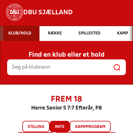
DBU SJÆLLAND
Hvad vil du søge efter?
KLUB/HOLD
RÆKKE
SPILLESTED
KAMP
INDHOLD OG NYHEDER
Find en klub eller et hold
STILLINGER, RESULTATER, KLUBBER OG
HOLD
FREM 18
Herre Senior 5 7:7 Efterår, P8
STILLING
INFO
KAMPPROGRAM