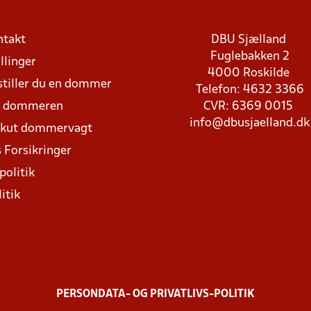
ntakt
DBU Sjælland
Fuglebakken 2
llinger
4000 Roskilde
stiller du en dommer
Telefon: 4632 3366
d dommeren
CVR: 6369 0015
info@dbusjaelland.dk
Akut dommervagt
 Forsikringer
politik
itik
PERSONDATA- OG PRIVATLIVS-POLITIK