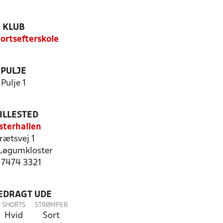
KLUB
ortsefterskole
PULJE
Pulje 1
ILLESTED
sterhallen
rætsvej 1
Løgumkloster
: 7474 3321
LEDRAGT UDE
SHORTS
STRØMPER
Hvid
Sort