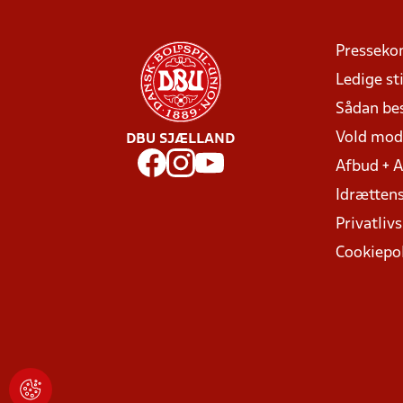
Presseko
Ledige sti
Sådan be
Vold mo
DBU SJÆLLAND
Afbud + 
Idrættens
Privatlivs
Cookiepol