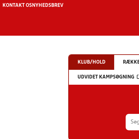
KONTAKT OS
NYHEDSBREV
KLUB/HOLD
RÆKK
UDVIDET KAMPSØGNING