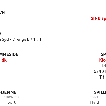
VN
SINE Sp
E
Syd - Drenge B / 11:11
EMMESIDE
SP
.dk
Klo
Id
6240 
Tlf
 HJEMME
SPIL
STRØMPER
TRØJE
Sort
Hvid