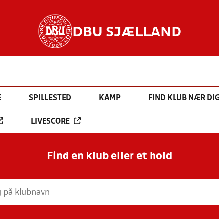
DBU SJÆLLAND
E
SPILLESTED
KAMP
FIND KLUB NÆR DI
LIVESCORE
Find en klub eller et hold