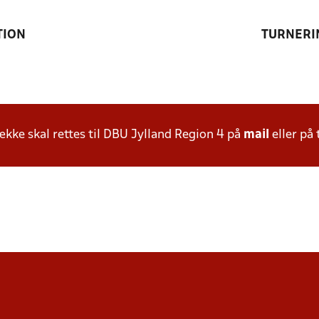
TION
TURNERI
ke skal rettes til DBU Jylland Region 4 på
mail
eller på 