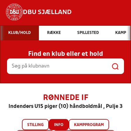
DBU SJÆLLAND
Hvad vil du søge efter?
KLUB/HOLD
RÆKKE
SPILLESTED
KAMP
INDHOLD OG NYHEDER
Find en klub eller et hold
STILLINGER, RESULTATER, KLUBBER OG
HOLD
RØNNEDE IF
Indendørs U15 piger (10) håndboldmål , Pulje 3
STILLING
INFO
KAMPPROGRAM