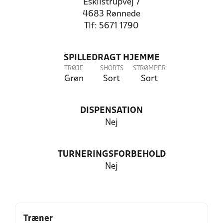
Eskilstrupvej 7
4683 Rønnede
Tlf: 5671 1790
SPILLEDRAGT HJEMME
TRØJE
SHORTS
STRØMPER
Grøn
Sort
Sort
DISPENSATION
Nej
TURNERINGSFORBEHOLD
Nej
Træner