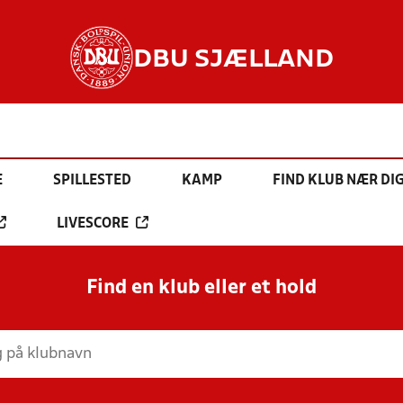
DBU SJÆLLAND
E
SPILLESTED
KAMP
FIND KLUB NÆR DI
LIVESCORE
Find en klub eller et hold