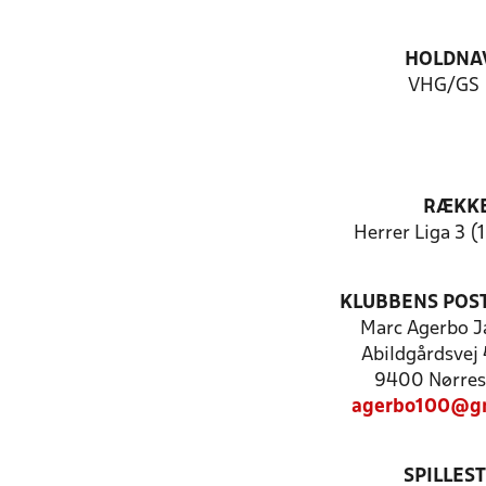
HOLDNA
VHG/GS 
RÆKK
Herrer Liga 3 (
KLUBBENS POS
Marc Agerbo J
Abildgårdsvej 4
9400 Nørre
agerbo100@gm
SPILLES