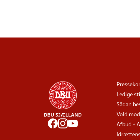
Presseko
Ledige sti
Sådan be
Vold mo
DBU SJÆLLAND
Afbud + 
Idrættens