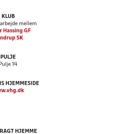
KLUB
arbejde mellem
r Hassing GF
ndrup SK
PULJE
Pulje 14
S HJEMMESIDE
w.vhg.dk
DRAGT HJEMME