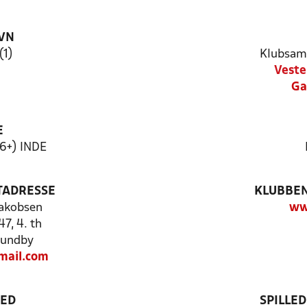
VN
(1)
Klubsam
Veste
Ga
E
16+) INDE
TADRESSE
KLUBBEN
akobsen
ww
7, 4. th
sundby
ail.com
TED
SPILLE