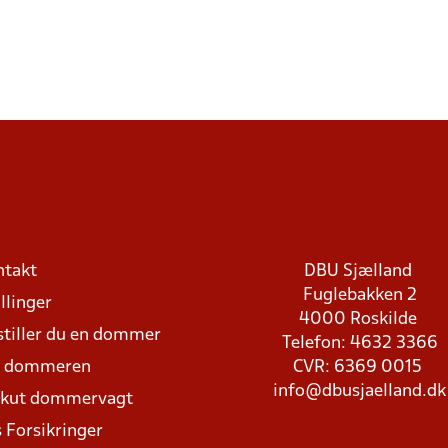
ntakt
DBU Sjælland
Fuglebakken 2
llinger
4000 Roskilde
stiller du en dommer
Telefon: 4632 3366
d dommeren
CVR: 6369 0015
info@dbusjaelland.dk
Akut dommervagt
 Forsikringer