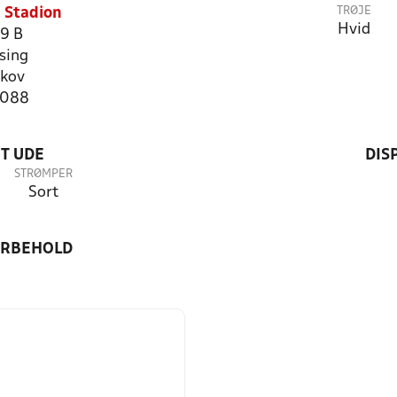
TRØJE
 Stadion
Hvid
99 B
sing
skov
7088
T UDE
DIS
STRØMPER
Sort
ORBEHOLD