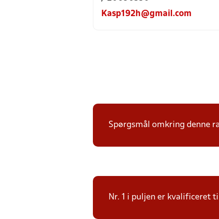
Kasp192h@gmail.com
Spørgsmål omkring denne ræk
Nr. 1 i puljen er kvalificere