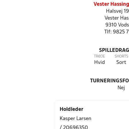
Vester Hassing
Halsvej 1
Vester Has
9310 Vod
Tlf: 9825 
SPILLEDRAG
TRØJE
SHORTS
Hvid
Sort
TURNERINGSF
Nej
Holdleder
Kasper Larsen
/ 20696350