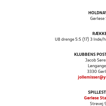
HOLDNA
Gørløse 
RÆKK
U8 drenge 5:5 (17) 3 Inde/
KLUBBENS POS
Jacob Søre
Løngange
3330 Gørl
jollemisser@
SPILLES
Gørløse St
Strøvej 