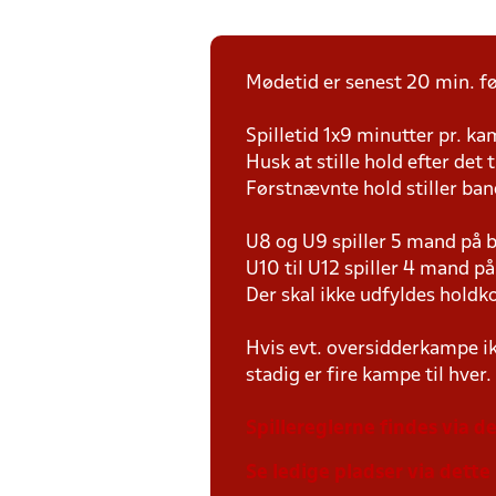
Mødetid er senest 20 min. fø
Spilletid 1x9 minutter pr. k
Husk at stille hold efter det 
Førstnævnte hold stiller ban
U8 og U9 spiller 5 mand på
U10 til U12 spiller 4 mand 
Der skal ikke udfyldes holdko
Hvis evt. oversidderkampe ik
stadig er fire kampe til hver.
Spillereglerne findes via de
Se ledige pladser via dette 