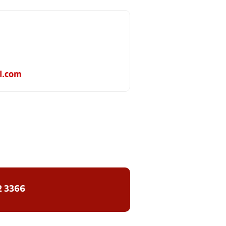
l.com
2 3366