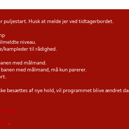
r puljestart. Husk at melde jer ved tidtagerbordet.
amp
tilmeldte niveau.
e/kampleder til rådighed.
 banen med målmand.
på banen med målmand, må kun parerer.
rt.
ke besættes af nye hold, vil programmet blive ændret dag
tte link.
link
.