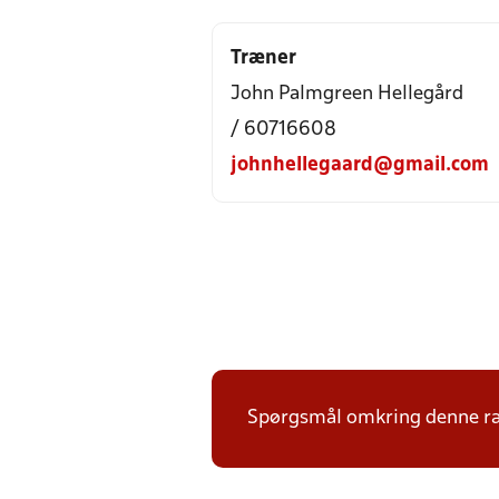
Træner
John Palmgreen Hellegård
/ 60716608
johnhellegaard@gmail.com
Spørgsmål omkring denne ræk