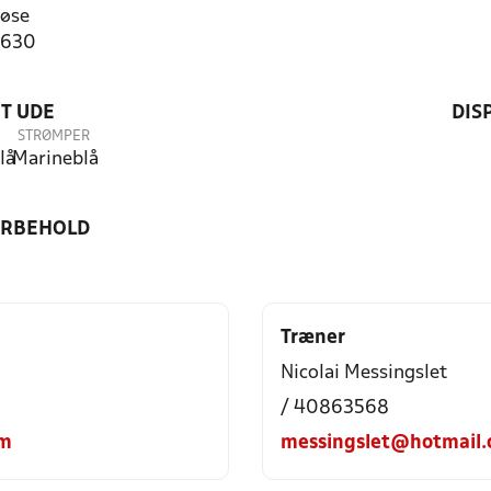
øse
8630
T UDE
DIS
STRØMPER
lå
Marineblå
ORBEHOLD
Træner
Nicolai Messingslet
/ 40863568
om
messingslet@hotmail