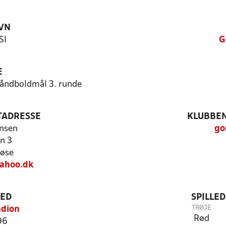
VN
SI
G
E
håndboldmål 3. runde
TADRESSE
KLUBBEN
nsen
go
n 3
øse
yahoo.dk
TED
SPILLE
TRØJE
adion
Rød
96