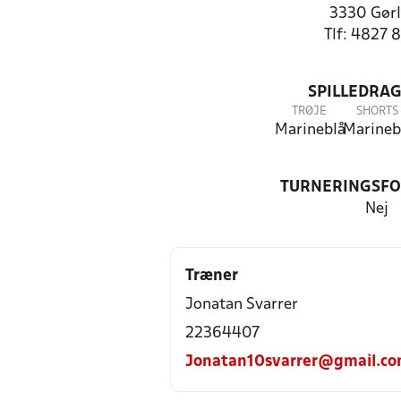
3330 Gørl
Tlf: 4827 
SPILLEDRAG
TRØJE
SHORTS
Marineblå
Marineb
TURNERINGSF
Nej
Træner
Jonatan Svarrer
22364407
Jonatan10svarrer@gmail.c