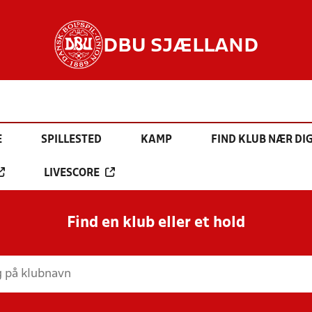
DBU SJÆLLAND
E
SPILLESTED
KAMP
FIND KLUB NÆR DI
LIVESCORE
Find en klub eller et hold