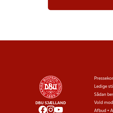
Presseko
Ledige sti
Sådan be
Vold mo
DBU SJÆLLAND
Afbud + 