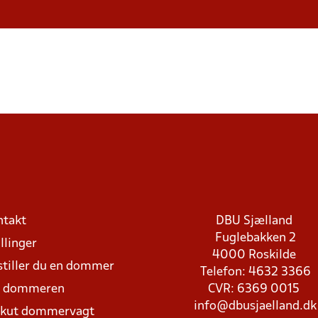
ntakt
DBU Sjælland
Fuglebakken 2
llinger
4000 Roskilde
stiller du en dommer
Telefon: 4632 3366
d dommeren
CVR: 6369 0015
info@dbusjaelland.dk
Akut dommervagt