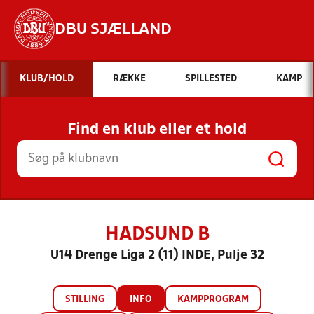
DBU SJÆLLAND
Hvad vil du søge efter?
KLUB/HOLD
RÆKKE
SPILLESTED
KAMP
INDHOLD OG NYHEDER
Find en klub eller et hold
STILLINGER, RESULTATER, KLUBBER OG
HOLD
HADSUND B
U14 Drenge Liga 2 (11) INDE, Pulje 32
STILLING
INFO
KAMPPROGRAM