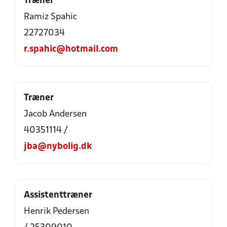
Træner
Ramiz Spahic
22727034
r.spahic@hotmail.com
Træner
Jacob Andersen
40351114 /
jba@nybolig.dk
Assistenttræner
Henrik Pedersen