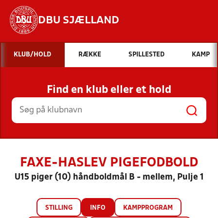
DBU SJÆLLAND
Hvad vil du søge efter?
KLUB/HOLD
RÆKKE
SPILLESTED
KAMP
INDHOLD OG NYHEDER
Find en klub eller et hold
STILLINGER, RESULTATER, KLUBBER OG
HOLD
FAXE-HASLEV PIGEFODBOLD
U15 piger (10) håndboldmål B - mellem, Pulje 1
STILLING
INFO
KAMPPROGRAM