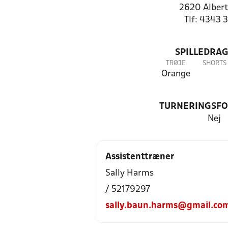
2620 Albert
Tlf: 4343 
SPILLEDRAG
TRØJE
SHORTS
Orange
TURNERINGSF
Nej
Assistenttræner
Sally Harms
/ 52179297
sally.baun.harms@gmail.co