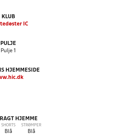
KLUB
tedøster IC
PULJE
Pulje 1
S HJEMMESIDE
w.hic.dk
DRAGT HJEMME
SHORTS
STRØMPER
Blå
Blå