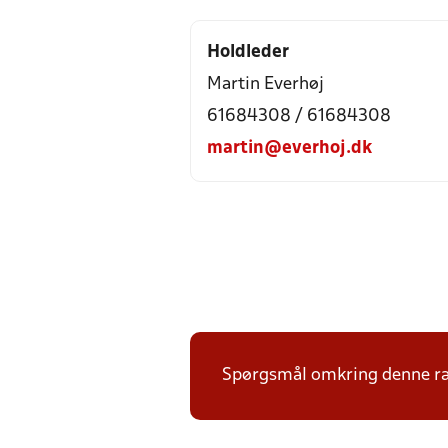
Holdleder
Martin Everhøj
61684308 / 61684308
martin@everhoj.dk
Spørgsmål omkring denne ræk