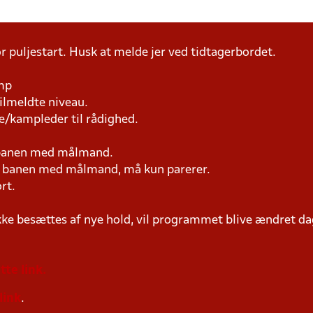
r puljestart. Husk at melde jer ved tidtagerbordet.
amp
tilmeldte niveau.
e/kampleder til rådighed.
 banen med målmand.
på banen med målmand, må kun parerer.
rt.
ke besættes af nye hold, vil programmet blive ændret dag
tte link.
link
.