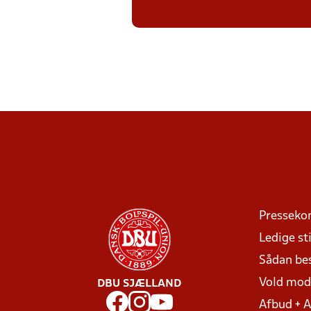
Presseko
Ledige sti
Sådan be
Vold mo
DBU SJÆLLAND
Afbud + 