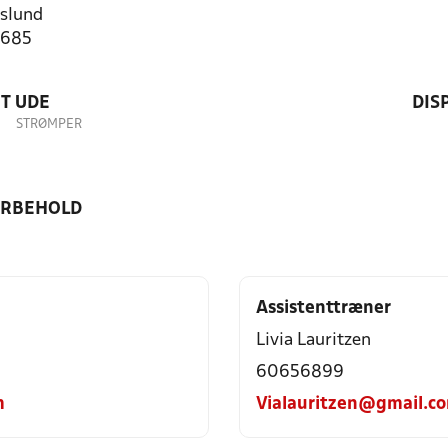
slund
3685
T UDE
DIS
STRØMPER
ORBEHOLD
Assistenttræner
Livia Lauritzen
60656899
m
Vialauritzen@gmail.c