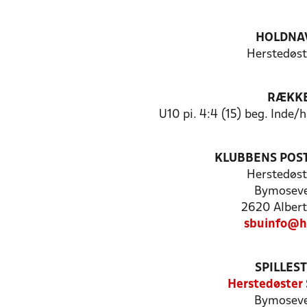
HOLDNA
Herstedøst
RÆKK
U10 pi. 4:4 (15) beg. Inde
KLUBBENS POS
Herstedøst
Bymoseve
2620 Albert
sbuinfo@h
SPILLES
Herstedøster 
Bymoseve