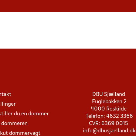
ntakt
DBU Sjælland
Fuglebakken 2
llinger
4000 Roskilde
stiller du en dommer
Telefon: 4632 3366
d dommeren
CVR: 6369 0015
info@dbusjaelland.dk
Akut dommervagt