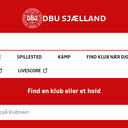
DBU SJÆLLAND
E
SPILLESTED
KAMP
FIND KLUB NÆR DI
LIVESCORE
Find en klub eller et hold