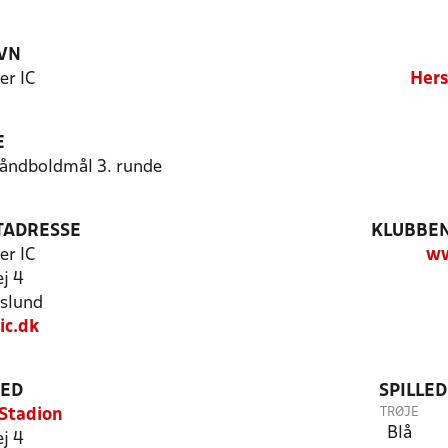
VN
er IC
Hers
E
/håndboldmål 3. runde
TADRESSE
KLUBBEN
er IC
ww
j 4
slund
ic.dk
TED
SPILLE
TRØJE
Stadion
Blå
j 4