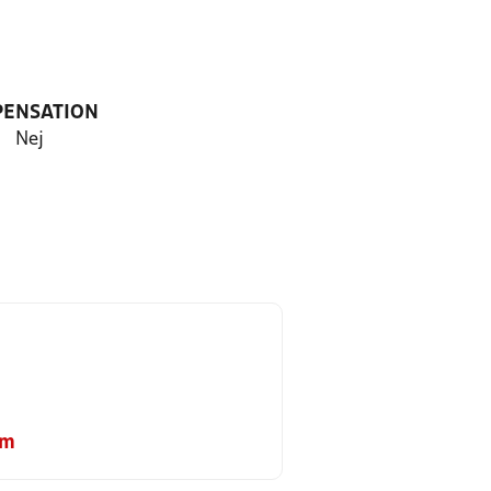
PENSATION
Nej
om