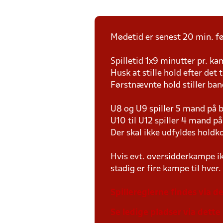
Mødetid er senest 20 min. fø
Spilletid 1x9 minutter pr. k
Husk at stille hold efter det 
Førstnævnte hold stiller ban
U8 og U9 spiller 5 mand på
U10 til U12 spiller 4 mand 
Der skal ikke udfyldes holdko
Hvis evt. oversidderkampe ik
stadig er fire kampe til hver.
Spillereglerne findes via de
Se ledige pladser via dette 