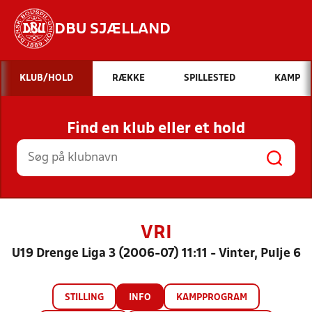
DBU SJÆLLAND
Hvad vil du søge efter?
KLUB/HOLD
RÆKKE
SPILLESTED
KAMP
INDHOLD OG NYHEDER
Find en klub eller et hold
STILLINGER, RESULTATER, KLUBBER OG
HOLD
VRI
U19 Drenge Liga 3 (2006-07) 11:11 - Vinter, Pulje 6
STILLING
INFO
KAMPPROGRAM